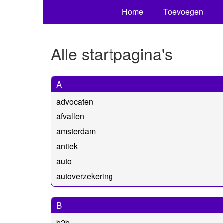
Home
Toevoegen
Alle startpagina's
A
advocaten
afvallen
amsterdam
antiek
auto
autoverzekering
B
b2b