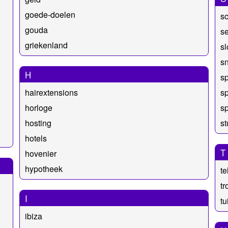
goede-doelen
s
gouda
s
griekenland
s
s
H
s
hairextensions
sp
horloge
sp
hosting
s
hotels
T
hovenier
hypotheek
te
t
I
tu
ibiza