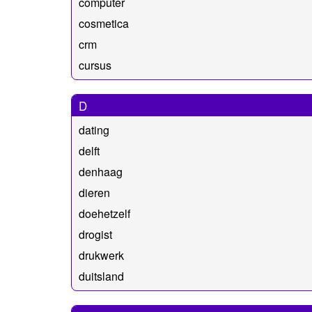
computer
cosmetica
crm
cursus
D
dating
delft
denhaag
dieren
doehetzelf
drogist
drukwerk
duitsland