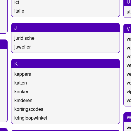
U
ict
italie
ut
J
V
juridische
va
juwelier
va
v
K
ve
kappers
v
katten
ve
keuken
vi
kinderen
v
kortingscodes
kringloopwinkel
w