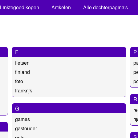
Linktegoed kopen
Artikelen
Alle dochterpagina's
F
P
fietsen
p
finland
p
foto
po
frankrijk
R
G
re
games
ri
gastouder
S
geld