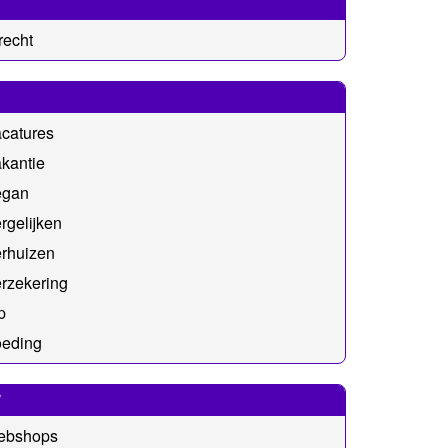
recht
catures
kantie
egan
rgelijken
erhuizen
rzekering
p
oeding
W
ebshops