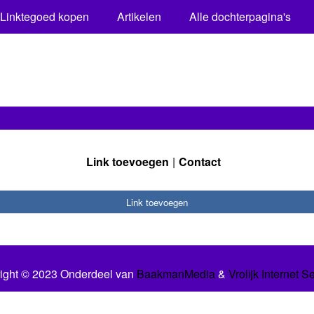
Linktegoed kopen
Artikelen
Alle dochterpagina's
Link toevoegen
Contact
Link toevoegen
ight © 2023 Onderdeel van
BaakmanMedia
&
Vrolijk Internet S