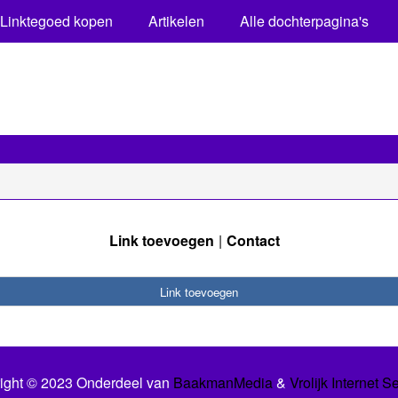
Linktegoed kopen
Artikelen
Alle dochterpagina's
Link toevoegen
Contact
Link toevoegen
ight © 2023 Onderdeel van
BaakmanMedia
&
Vrolijk Internet S