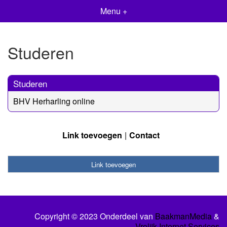
Menu +
Studeren
Studeren
BHV Herharling online
Link toevoegen
Contact
Link toevoegen
Copyright © 2023 Onderdeel van
BaakmanMedia
&
Vrolijk Internet Services