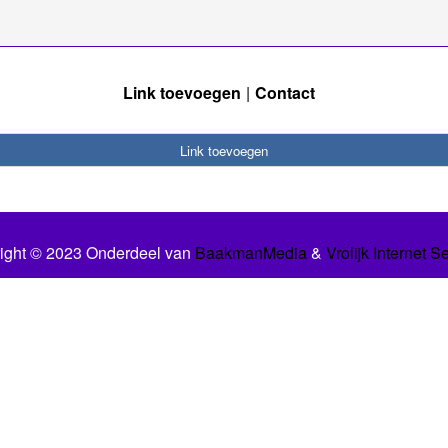
Link toevoegen
Contact
Link toevoegen
ight © 2023 Onderdeel van
BaakmanMedia
&
Vrolijk Internet S