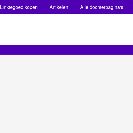
Linktegoed kopen
Artikelen
Alle dochterpagina's